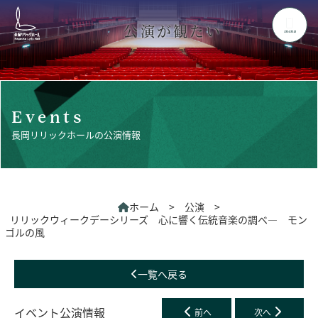
公演が観たい
menu
Events
長岡リリックホールの公演情報
ホーム
>
公演
>
リリックウィークデーシリーズ 心に響く伝統音楽の調べ― モン
ゴルの風
一覧へ戻る
イベント公演情報
前へ
次へ