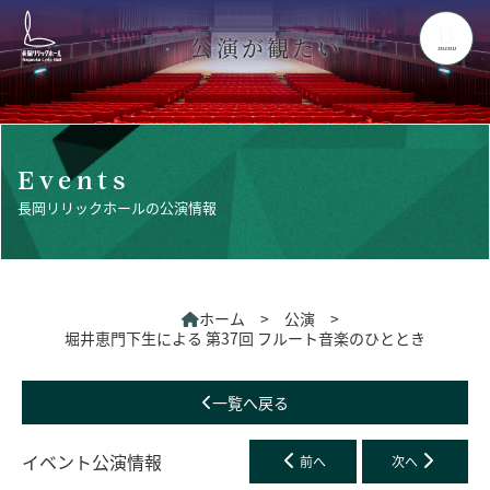
公演が観たい
menu
Events
長岡リリックホールの公演情報
ホーム
>
公演
>
堀井恵門下生による 第37回 フルート音楽のひととき
一覧へ戻る
イベント公演情報
前へ
次へ