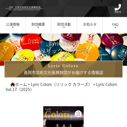
問合せ
公演情報
財団概要
財団活動
お知らせ
FAQ
Lyric Colors
（リリック カラーズ）
Lyric Colors
長岡市芸術文化振興財団がお届けする情報誌
ホーム
>
Lyric Colors（リリック カラーズ）
>
Lyric Colors
Vol.17（2025）