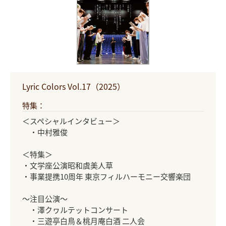
Lyric Colors Vol.17（2025）
特集：
＜スペシャルインタビュー＞
・中村雅俊
＜特集＞
・文学座公演昭和虞美人草
・事業提携10周年 東京フィルハーモニー交響楽団
～注目公演～
・澤クヮルテットコンサート
・三遊亭白鳥＆桃月庵白酒 二人会