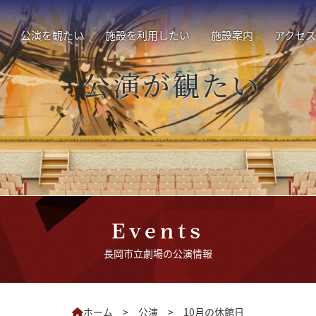
公演を観たい
施設を利用したい
施設案内
アクセス
公演が観たい
Events
長岡市立劇場の公演情報
ホーム
>
公演
>
10月の休館日