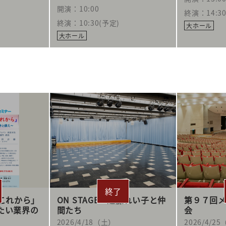
）
開演：10:00
終演：14:3
終演：10:30(予定)
大ホール
大ホール
「これから」
ON STAGE 遠藤れい子と仲
第９７回
たい業界の
間たち
会
2026/4/18（土）
2026/4/2