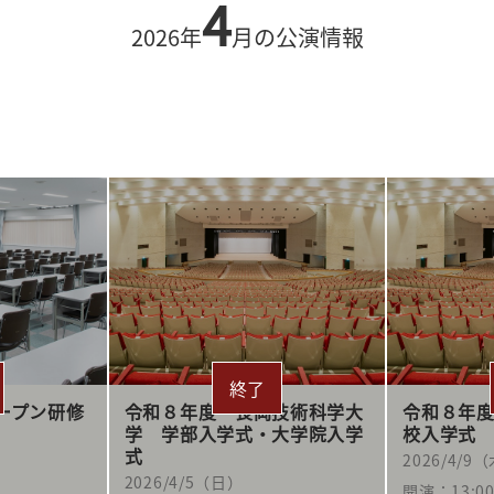
4
2026年
月の公演情報
ープン研修
令和８年度 長岡技術科学大
令和８年
学 学部入学式・大学院入学
校入学式
式
2026/4/9
2026/4/5（日）
開演：13:0