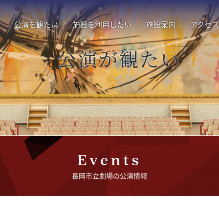
公演を観たい
施設を利用したい
施設案内
アクセス
公演が観たい
Events
長岡市立劇場の公演情報