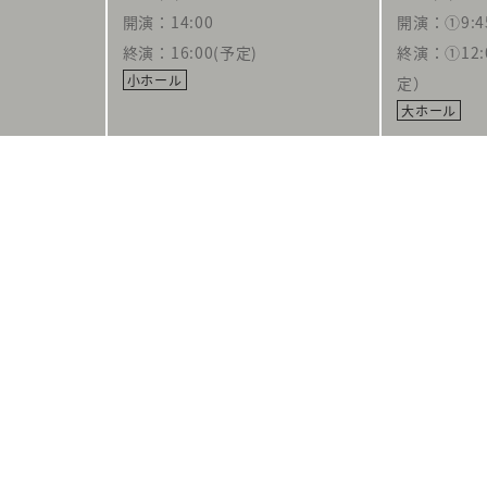
開演：14:00
開演：①9:4
終演：16:00(予定)
終演：①12:
小ホール
定）
大ホール