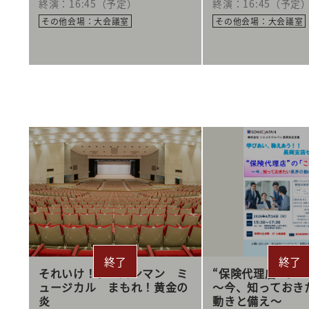
終演：16:45（予定）
終演：16:45（予定
その他会場：大会議室
その他会場：大会議室
それいけ！アンパンマン ミ
“保険代理店”の
ュージカル まもれ！黄金の
～今、知っておき
炎
動きと備え～