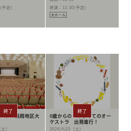
0(予定)
終演：11:30(予定)
大ホール
メーデー長岡地区大
0歳からの・はじめてのオー
ケストラ 出発進行！
5（土）
2026/4/25（土）