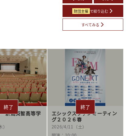
財団主催
で絞り込む
すべてみる
度 新潟英智高等学
エシックスファンミーティン
グ２０２６春
（木）
2026/4/11（土）
0
開演：10:00