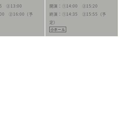
5 ②13:00
開演：①14:00 ②15:20
00 ②16:00（予
終演：①14:35 ②15:55（予
定）
小ホール