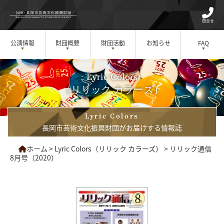
問合せ
公演情報
財団概要
財団活動
お知らせ
FAQ
Lyric Colors
（リリック カラーズ）
Lyric Colors
長岡市芸術文化振興財団がお届けする情報誌
ホーム
>
Lyric Colors（リリック カラーズ）
>
リリック通信
8月号（2020）