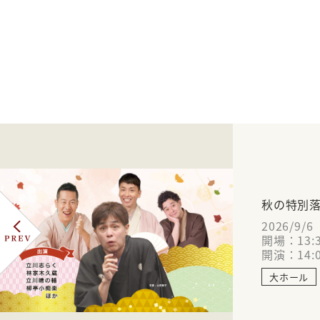
秋の特別落語
2026/9/
開場：13:
開演：14:
大ホール