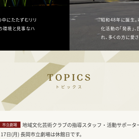
の中にたたずむリリ
昭和48年に誕生。
の環境と見事なハ
化活動の「発表」、
れ、多くの方に愛
TOPICS
トピックス
地域文化芸術クラブの指導スタッフ・活動サポータ
市立劇場
月17日(月) 長岡市立劇場は休館日です。