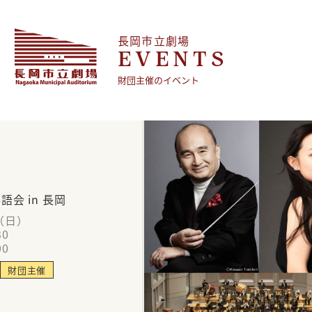
長岡市立劇場
EVENTS
財団主催のイベント
会 in 長岡
6（日）
30
00
財団主催