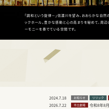
「調和という旋律－」信濃川を望み、おおらかな自然
ックホール。豊かな感動と心の高まりを秘めて、周辺
ーモニーを奏でている空間です。
2024.7.18
お知らせ
リリック
2026.7.22
令和8年8
市立劇場