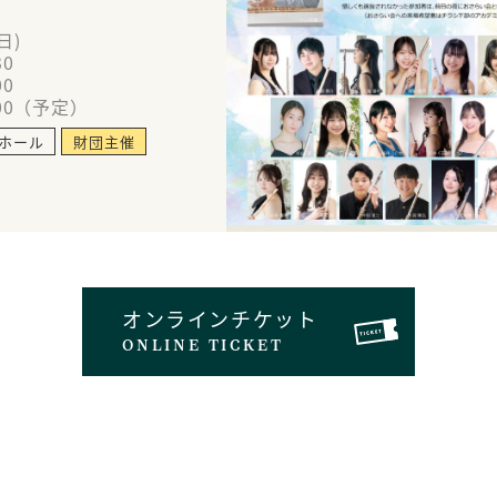
(日)
30
00
00（予定）
ホール
財団主催
オンラインチケット
ONLINE TICKET