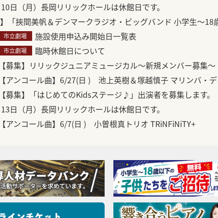
月10日（月）長岡リリックホールは休館日です。
】「挾間美帆＆デンマークラジオ・ビッグバンド 小学生～18
施設使用申込み開始日一覧表
市立劇場
臨時休館日について
市立劇場
【募集】リリックジュニアミュージカル～新規メンバー募集～
【アンコール曲】6/27(日 ) 池上英樹＆塚越慎子 マリンバ・
【募集】「はじめてのKidsステージ♪」出演者を募集します。
月13日（月）長岡リリックホールは休館日です。
【アンコール曲】6/7(日 ) 小曽根真トリオ TRiNFiNiTY+