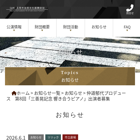
問合せ
公演情報
財団概要
財団活動
お知らせ
FAQ
お知らせ
Topics
お知らせ
ホーム
>
お知らせ一覧
>
お知らせ
>
仲道郁代プロデュー
ス 第8回「三善晃記念 響き合うピアノ」出演者募集
お知らせ
2026.6.1
お知らせ
リリック
市立劇場