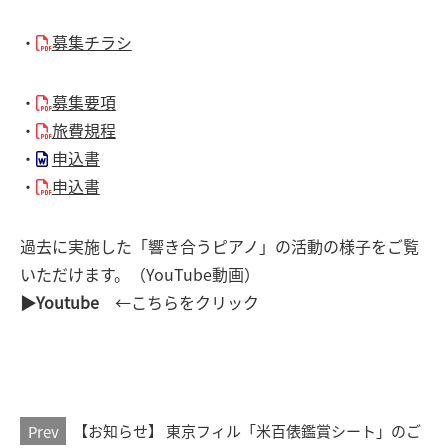
・
募集チラシ
・
募集要項
・
旅費規程
・
申込書
・
申込書
過去に実施した「響き合うピアノ」の活動の様子をご覧
いただけます。（YouTube動画）
▶Youtube
←こちらをクリック
Prev
【お知らせ】 東京フィル「米百俵鑑賞シート」のご