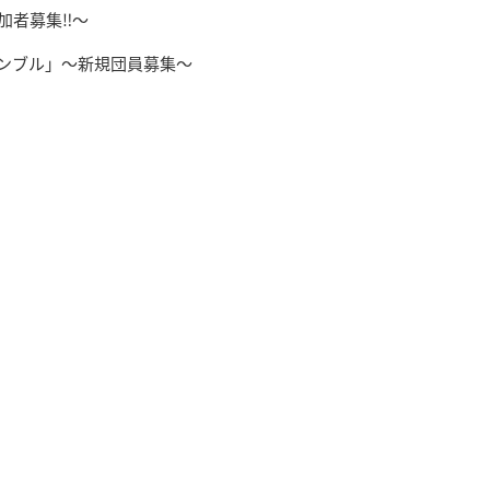
参加者募集‼～
ンブル」～新規団員募集～