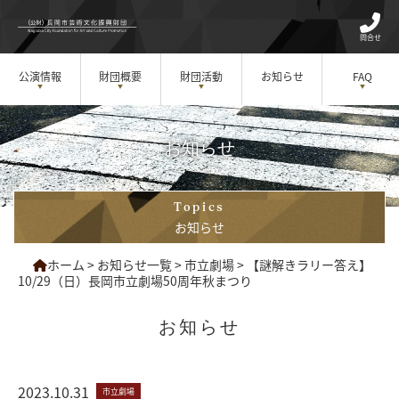
問合せ
公演情報
財団概要
財団活動
お知らせ
FAQ
お知らせ
Topics
お知らせ
ホーム
>
お知らせ一覧
>
市立劇場
>
【謎解きラリー答え】
10/29（日）長岡市立劇場50周年秋まつり
お知らせ
2023.10.31
市立劇場