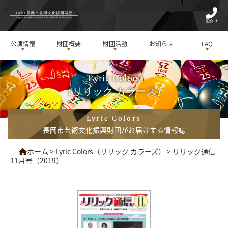
問合せ
公演情報
財団概要
財団活動
お知らせ
FAQ
Lyric Colors
（リリック カラーズ）
Lyric Colors
長岡市芸術文化振興財団がお届けする情報誌
ホーム
>
Lyric Colors（リリック カラーズ）
>
リリック通信
11月号（2019）