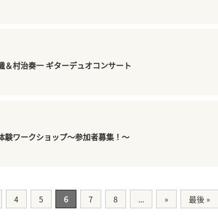
佳織＆村治奏一 ギターデュオコンサート
体験ワークショップ～参加者募集！～
4
5
6
7
8
...
»
最後 »