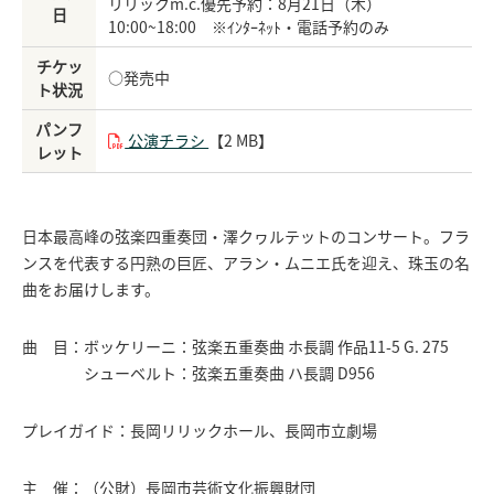
リリックm.c.優先予約：8月21日（木）
日
10:00~18:00 ※ｲﾝﾀｰﾈｯﾄ・電話予約のみ
チケッ
○発売中
ト状況
パンフ
公演チラシ
【2 MB】
レット
日本最高峰の弦楽四重奏団・澤クヮルテットのコンサート。フラ
ンスを代表する円熟の巨匠、アラン・ムニエ氏を迎え、珠玉の名
曲をお届けします。
曲 目：ボッケリーニ：弦楽五重奏曲 ホ長調 作品11-5 G. 275
シューベルト：弦楽五重奏曲 ハ長調 D956
プレイガイド：長岡リリックホール、長岡市立劇場
主 催：（公財）長岡市芸術文化振興財団