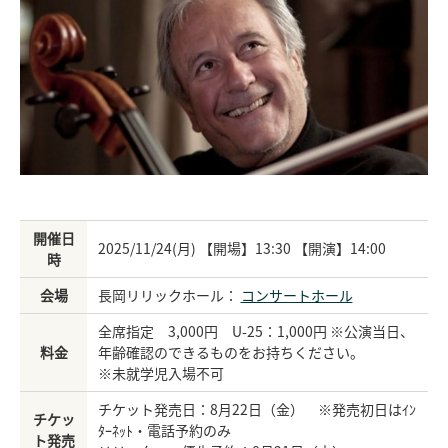
開催日
2025/11/24(月) 【開場】13:30 【開演】14:00
時
会場
長岡リリックホール：
コンサートホール
全席指定 3,000円 U-25：1,000円 ※公演当日、
料金
年齢確認のできるものをお持ちください。
※未就学児入場不可
チケット発売日：8月22日（金） ※発売初日はｲﾝ
チケッ
ﾀｰﾈｯﾄ・電話予約のみ
ト発売