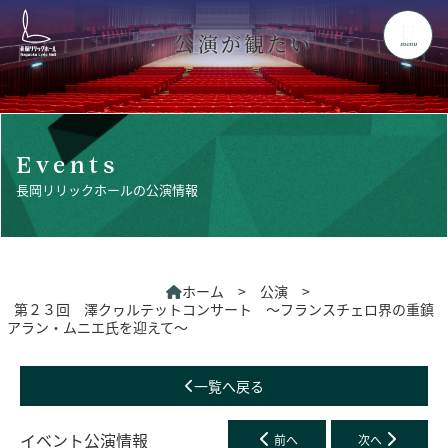
公演が観たい
menu
Events
長岡リリックホールの公演情報
ホーム
>
公演
>
第２３回 澤クヮルテットコンサート ～フランスチェロ界の重鎮
アラン・ムニエ氏を迎えて～
一覧へ戻る
イベント公演情報
前へ
次へ