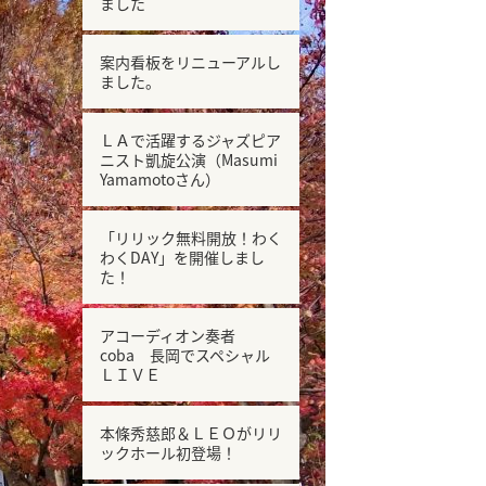
ました
案内看板をリニューアルし
ました。
ＬＡで活躍するジャズピア
ニスト凱旋公演（Masumi
Yamamotoさん）
「リリック無料開放！わく
わくDAY」を開催しまし
た！
アコーディオン奏者
coba 長岡でスペシャル
ＬＩＶＥ
本條秀慈郎＆ＬＥＯがリリ
ックホール初登場！