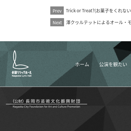
Prev
Trick or Treat?(お菓子を
Next
澤クヮルテットによるオール・
ホーム
公演を観たい