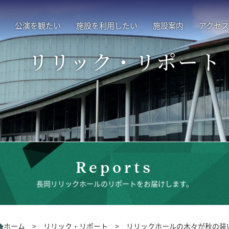
公演を観たい
施設を利用したい
施設案内
アクセス
リリック・リポート
Reports
長岡リリックホールのリポートをお届けします。
ホーム
>
リリック・リポート
>
リリックホールの木々が秋の装