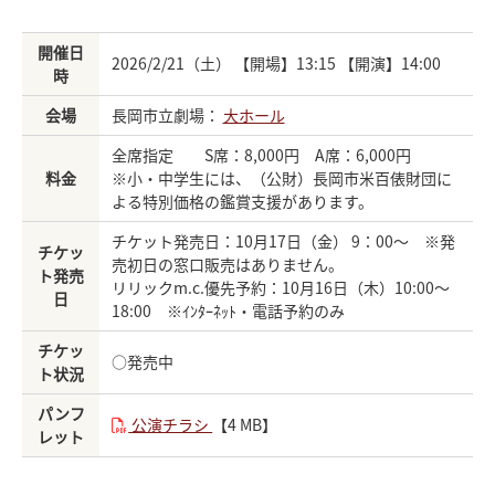
開催日
2026/2/21（土） 【開場】13:15 【開演】14:00
時
会場
長岡市立劇場：
大ホール
全席指定 S席：8,000円 A席：6,000円
料金
※小・中学生には、（公財）長岡市米百俵財団に
よる特別価格の鑑賞支援があります。
チケット発売日：10月17日（金） 9：00～ ※発
チケッ
売初日の窓口販売はありません。
ト発売
リリックm.c.優先予約：10月16日（木）10:00～
日
18:00 ※ｲﾝﾀｰﾈｯﾄ・電話予約のみ
チケッ
○発売中
ト状況
パンフ
公演チラシ
【4 MB】
レット