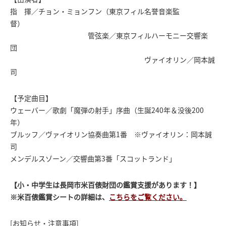
指 揮／チョン・ミョンフン（東京フィル名誉音楽監
督）
管弦楽／東京フィルハーモニー交響楽
団
ヴァイオリン／岡本誠
司
【予定曲目】
ウェーバー／歌劇「魔弾の射手」序曲（生誕240年＆没後200
年）
ブルッフ／ヴァイオリン協奏曲第1番 ※ヴァイオリン：岡本誠
司
メンデルスゾーン／交響曲第3番「スコットランド」
【小・中学生は長岡市米百俵財団の鑑賞支援があります！】
※米百俵鑑賞シートの詳細は、
こちらをご覧ください。
[お知らせ・注意事項]