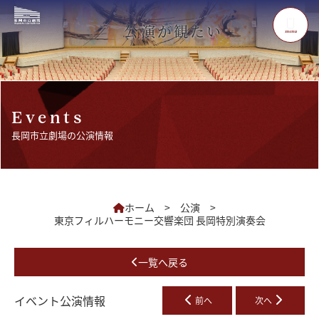
公演が観たい
menu
Events
長岡市立劇場の公演情報
ホーム
>
公演
>
東京フィルハーモニー交響楽団 長岡特別演奏会
一覧へ戻る
イベント公演情報
前へ
次へ