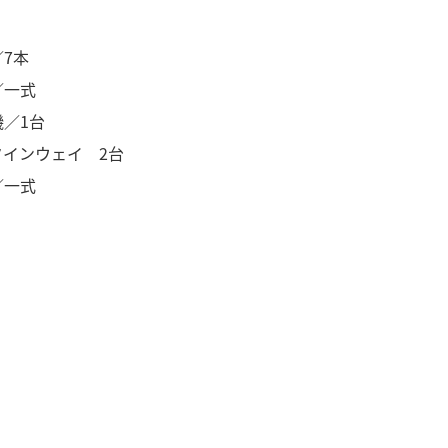
7本
／一式
機／1台
タインウェイ 2台
／一式