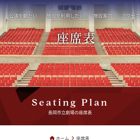
公演を観たい
施設を利用したい
施設案内
アクセス
座席表
Seating Plan
長岡市立劇場の座席表
ホーム
座席表