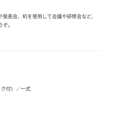
や発表会、机を使用して会議や研修会など、
うぞ。
イク付）／一式