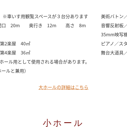
席 ※車いす用観覧スペースが３台分あります
美術バトン／
間口 20m 奥行き 12m 高さ 8m
音響反射板
35mm映写
第2楽屋 40㎡
ピアノ／ス
第4楽屋 36㎡
舞台大道具
小ホール用として使用される場合があります。
ホールと兼用）
大ホールの詳細はこちら
小ホール