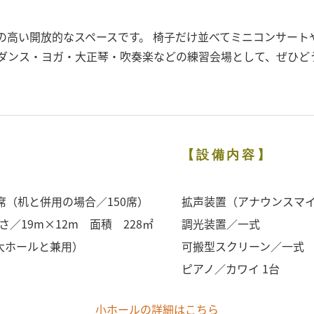
の高い開放的なスペースです。 椅子だけ並べてミニコンサート
 ダンス・ヨガ・大正琴・吹奏楽などの練習会場として、ぜひど
【設備内容】
0席（机と併用の場合／150席）
拡声装置（アナウンスマ
／19m×12m 面積 228㎡
調光装置／一式
大ホールと兼用）
可搬型スクリーン／一式
ピアノ／カワイ 1台
小ホールの詳細はこちら