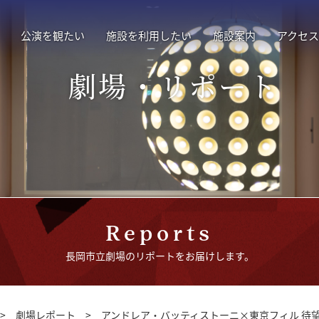
公演を観たい
施設を利用したい
施設案内
アクセス
劇場・リポート
Reports
長岡市立劇場のリポートをお届けします。
>
劇場レポート
>
アンドレア・バッティストーニ×東京フィル 待