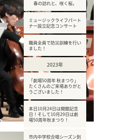
春の訪れと、咲く桜。
ミュージックライフパート
ナー設立記念コンサート
職員全員で防災訓練を行い
ました！
2023年
「劇場50周年 秋まつり」
たくさんのご来場ありがと
うございました！
本日10月24日は開館記念
日！そして10月29日は劇
場50周年秋まつり！
市内中学校合唱シーズン到