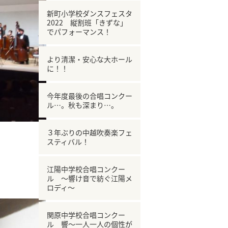
新町小学校ダンスフェスタ
2022 縦割班「きずな」
でパフォーマンス！
より清潔・安心な大ホール
に！！
今年度最後の合唱コンクー
ル…。秋も深まり…。
３年ぶりの中越吹奏楽フェ
スティバル！
江陽中学校合唱コンクー
ル ～響け音で紡ぐ江陽メ
ロディ～
関原中学校合唱コンクー
ル 響～一人一人の個性が