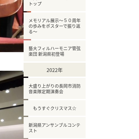
トップ
メモリアル展示～５０周年
の歩みをポスターで振り返
る～
藝大フィルハーモニア管弦
楽団 新潟県初登場
2022年
大盛り上がりの長岡市消防
音楽隊定期演奏会
もうすぐクリスマス☆
新潟県アンサンブルコンテ
スト