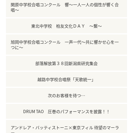
関原中学校合唱コンクール 響～一人一人の個性が響く合
唱～
東北中学校 柏友文化ＤＡＹ ～繋～
旭岡中学校合唱コンクール 一声一代～共に響かせ心を一
つに～
部落解放第３８回新潟県研究集会
越路中学校合唱祭「天歌統一」
次のお客様を待つ…
DRUM TAO 圧巻のパフォーマンスを披露！！
アンドレア・バッティストーニ×東京フィル 待望のマーラ
ー