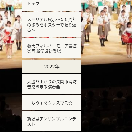
トップ
メモリアル展示～５０周年
の歩みをポスターで振り返
る～
藝大フィルハーモニア管弦
楽団 新潟県初登場
2022年
大盛り上がりの長岡市消防
音楽隊定期演奏会
もうすぐクリスマス☆
新潟県アンサンブルコンテ
スト