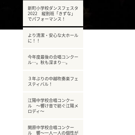
新町小学校ダンスフェスタ
2022 縦割班「きずな」
でパフォーマンス！
より清潔・安心な大ホール
に！！
今年度最後の合唱コンクー
ル…。秋も深まり…。
３年ぶりの中越吹奏楽フェ
スティバル！
江陽中学校合唱コンクー
ル ～響け音で紡ぐ江陽メ
ロディ～
関原中学校合唱コンクー
ル 響～一人一人の個性が