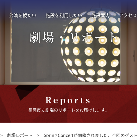
公演を観たい
施設を利用したい
施設案内
アクセス
劇場・リポート
Reports
長岡市立劇場のリポートをお届けします。
>
劇場レポート
>
Spring Concertが開催されました、今回のゲ