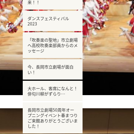
来！！
ダンスフェスティバル
2023
「吹奏楽の聖地」市立劇場
へ高校吹奏楽部員からのメ
ッセージ
今、長岡市立劇場が面白
い！
大ホール、客席になんと！
俳句川柳がずらり…
長岡市立劇場50周年オー
プニングイベント春まつり
ご来館ありがとうございま
した！